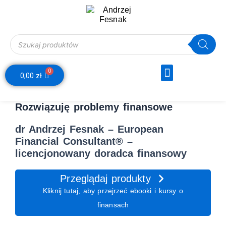
Skip
to
content
Wyszukiwarka produktów
Menu
0
Webinar Decyzje Finansowe
Wózek
0,00
zł
Rozwiązuję problemy finansowe
dr Andrzej Fesnak – European
Financial Consultant® –
licencjonowany doradca finansowy
Przeglądaj produkty
Kliknij tutaj, aby przejrzeć ebooki i kursy o
finansach