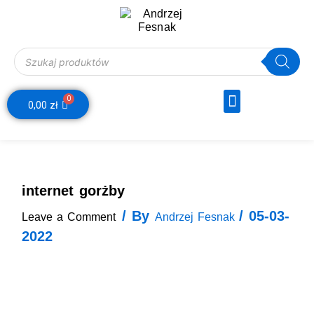
Skip
to
content
Wyszukiwarka produktów
Menu
0
Webinar Decyzje Finansowe
Wózek
0,00
zł
internet gorżby
/ By
/
05-03-
Leave a Comment
Andrzej Fesnak
2022