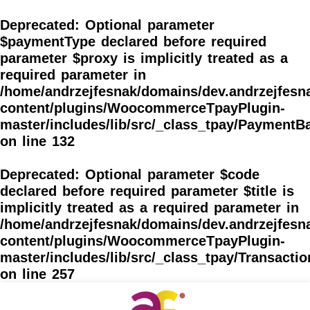
Skip
to
Deprecated
: Optional parameter
content
$paymentType declared before required
parameter $proxy is implicitly treated as a
required parameter in
/home/andrzejfesnak/domains/dev.andrzejfesna
content/plugins/WoocommerceTpayPlugin-
master/includes/lib/src/_class_tpay/PaymentB
on line
132
Deprecated
: Optional parameter $code
declared before required parameter $title is
implicitly treated as a required parameter in
/home/andrzejfesnak/domains/dev.andrzejfesna
content/plugins/WoocommerceTpayPlugin-
master/includes/lib/src/_class_tpay/Transacti
on line
257
Post
navigation