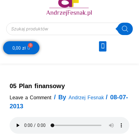
Wyszukiwarka produktów
Menu
0
Webinar Decyzje Finansowe
Wózek
0,00
zł
05 Plan finansowy
/ By
/
08-07-
Leave a Comment
Andrzej Fesnak
2013