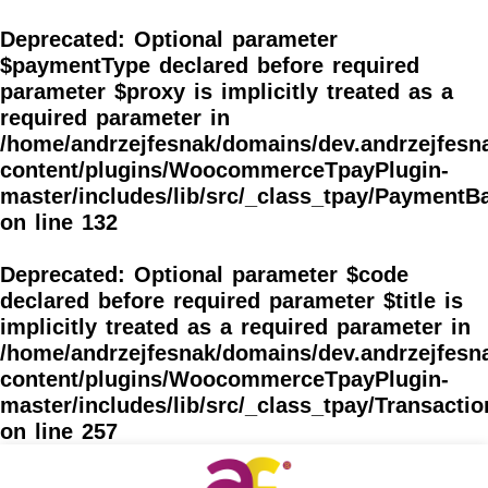
Skip
to
Deprecated
: Optional parameter
content
$paymentType declared before required
parameter $proxy is implicitly treated as a
required parameter in
/home/andrzejfesnak/domains/dev.andrzejfesna
content/plugins/WoocommerceTpayPlugin-
master/includes/lib/src/_class_tpay/PaymentB
on line
132
Deprecated
: Optional parameter $code
declared before required parameter $title is
implicitly treated as a required parameter in
/home/andrzejfesnak/domains/dev.andrzejfesna
content/plugins/WoocommerceTpayPlugin-
master/includes/lib/src/_class_tpay/Transacti
on line
257