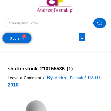
Wyszukiwarka produktów
Menu
0
Webinar Decyzje Finansowe
Wózek
0,00
zł
shutterstock_210155536 (1)
/ By
/
07-07-
Leave a Comment
Andrzej Fesnak
2018