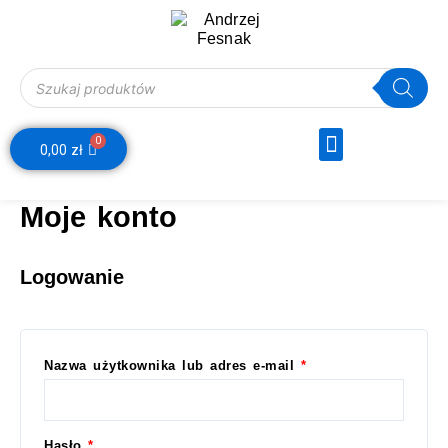
Skip
to
content
Wyszukiwarka produktów
Menu
0
Webinar Decyzje Finansowe
Wózek
0,00
zł
Moje konto
Logowanie
Nazwa użytkownika lub adres e-mail
*
Hasło
*