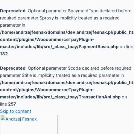
Deprecated
: Optional parameter $paymentType declared before
required parameter $proxy is implicitly treated as a required
parameter in
/home/andrzejfesnak/domains/dev.andrzejfesnak.pl/public_h
content/plugins/WoocommerceTpayPlugin-
master/includes/lib/src/_class_tpay/PaymentBasic.php
on line
132
Deprecated
: Optional parameter $code declared before required
parameter $title is implicitly treated as a required parameter in
/home/andrzejfesnak/domains/dev.andrzejfesnak.pl/public_h
content/plugins/WoocommerceTpayPlugin-
master/includes/lib/src/_class_tpay/TransactionApi.php
on
line
257
Skip to content