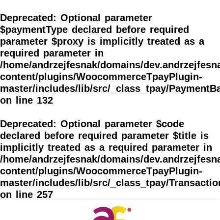
Skip
to
Deprecated
: Optional parameter
content
$paymentType declared before required
parameter $proxy is implicitly treated as a
required parameter in
/home/andrzejfesnak/domains/dev.andrzejfesna
content/plugins/WoocommerceTpayPlugin-
master/includes/lib/src/_class_tpay/PaymentB
on line
132
Deprecated
: Optional parameter $code
declared before required parameter $title is
implicitly treated as a required parameter in
/home/andrzejfesnak/domains/dev.andrzejfesna
content/plugins/WoocommerceTpayPlugin-
master/includes/lib/src/_class_tpay/Transacti
on line
257