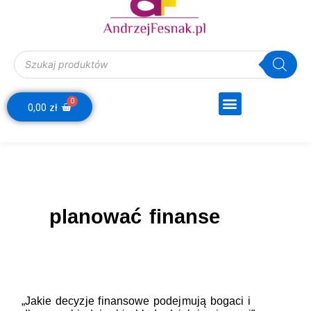
Wyszukiwarka produktów
Menu
0
Webinar Decyzje Finansowe
Wózek
0,00
zł
planować finanse
„Jakie
„Jakie decyzje finansowe podejmują bogaci i