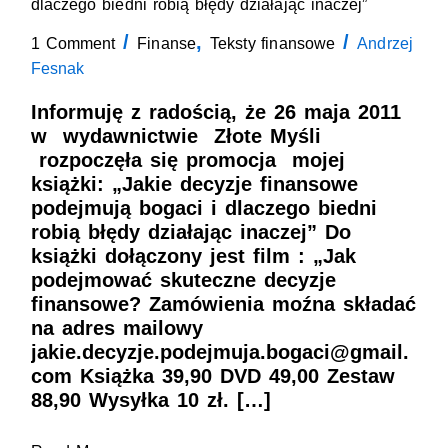
decyzje
dlaczego biedni robią błędy działając inaczej”
finansowe
/
,
/
podejmują
1 Comment
Finanse
Teksty finansowe
Andrzej
bogaci
Fesnak
i
dlaczego
Informuję z radością, że 26 maja 2011
biedni
w wydawnictwie Złote Myśli
robią
błędy
rozpoczęła się promocja mojej
działając
książki: „Jakie decyzje finansowe
inaczej”
podejmują bogaci i dlaczego biedni
robią błędy działając inaczej” Do
książki dołączony jest film : „Jak
podejmować skuteczne decyzje
finansowe? Zamówienia moźna składać
na adres mailowy
jakie.decyzje.podejmuja.bogaci@gmail.
com Książka 39,90 DVD 49,00 Zestaw
88,90 Wysyłka 10 zł. […]