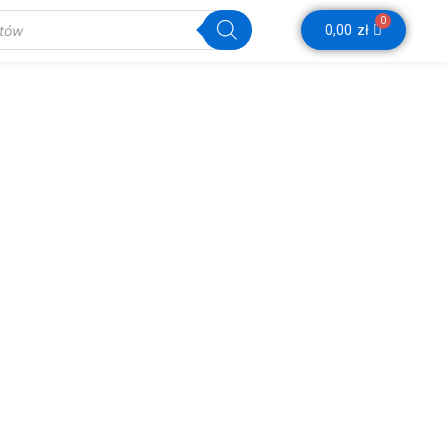
0
Wózek
0,00
zł