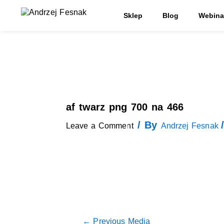
Skip
Post
to
Sklep
Blog
Webina
navigation
content
af twarz png 700 na 466
/ By
Leave a Comment
Andrzej Fesnak
←
Previous Media