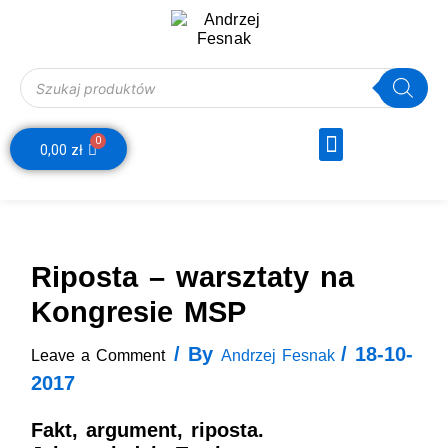
Skip
Post
to
navigation
content
Wyszukiwarka produktów
Menu
0
Webinar Decyzje Finansowe
Wózek
0,00
zł
Riposta – warsztaty na
Kongresie MSP
/ By
/
18-10-
Leave a Comment
Andrzej Fesnak
2017
Fakt, argument, riposta.