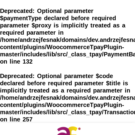
Skip
to
Deprecated
: Optional parameter
content
$paymentType declared before required
parameter $proxy is implicitly treated as a
required parameter in
/home/andrzejfesnak/domains/dev.andrzejfesna
content/plugins/WoocommerceTpayPlugin-
master/includes/lib/src/_class_tpay/PaymentB
on line
132
Deprecated
: Optional parameter $code
declared before required parameter $title is
implicitly treated as a required parameter in
/home/andrzejfesnak/domains/dev.andrzejfesna
content/plugins/WoocommerceTpayPlugin-
master/includes/lib/src/_class_tpay/Transacti
on line
257
Post
navigation