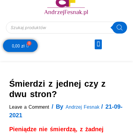
Wyszukiwarka produktów
Menu
0
Webinar Decyzje Finansowe
Wózek
0,00
zł
Śmierdzi z jednej czy z
dwu stron?
/ By
/
21-09-
Leave a Comment
Andrzej Fesnak
2021
Pieniądze nie śmierdzą, z żadnej